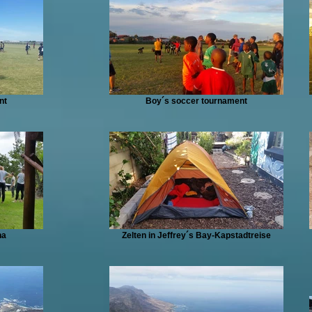
nt
Boy´s soccer tournament
na
Zelten in Jeffrey´s Bay-Kapstadtreise