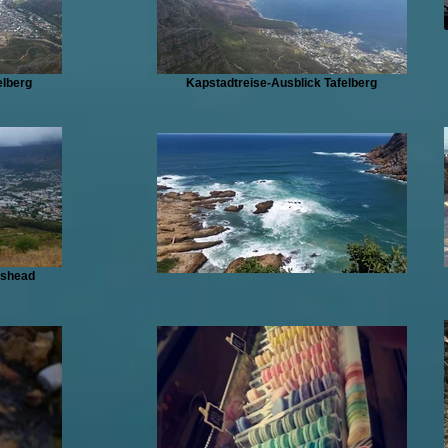
elberg
Kapstadtreise-Ausblick Tafelberg
nshead