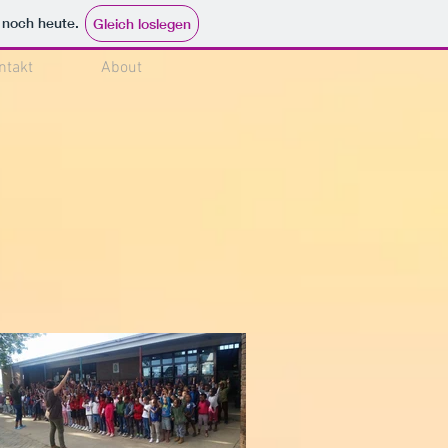
e noch heute.
Gleich loslegen
ntakt
About